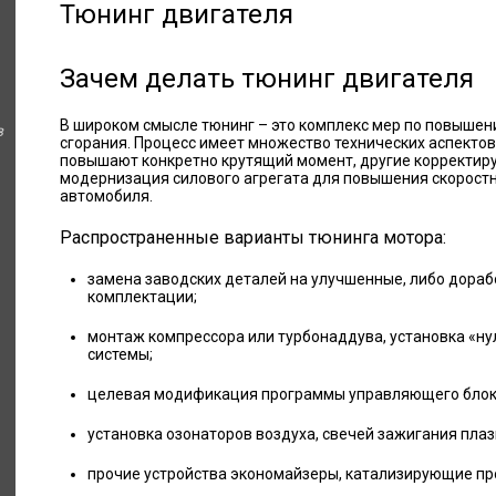
Тюнинг двигателя
Зачем делать тюнинг двигателя
В широком смысле тюнинг – это комплекс мер по повыше
в
сгорания. Процесс имеет множество технических аспектов
повышают конкретно крутящий момент, другие корректиру
модернизация силового агрегата для повышения скорост
автомобиля.
Распространенные варианты тюнинга мотора:
замена заводских деталей на улучшенные, либо дораб
комплектации;
монтаж компрессора или турбонаддува, установка «н
системы;
целевая модификация программы управляющего блока
установка озонаторов воздуха, свечей зажигания пла
прочие устройства экономайзеры, катализирующие про