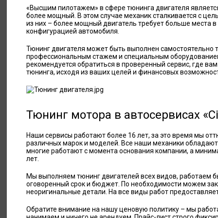
«Высшим пилотажем» в сфере тюнинга двигателя является
более мощный. В этом случае механик сталкивается с цел
из них – более мощный двигатель требует больше места в
конфигурацией автомобиля.
Тюнинг двигателя может быть выполнен самостоятельно 
профессиональным стажем и специальным оборудованием
рекомендуется обратиться в проверенный сервис, где в
тюнинга, исходя из ваших целей и финансовых возможнос
Тюнинг мотора в автосервисах «Ci
Наши сервисы работают более 16 лет, за это время мы от
различных марок и моделей. Все наши механики обладаю
многие работают с момента основания компании, а миним
лет.
Мы выполняем тюнинг двигателей всех видов, работаем бы
оговоренный срок и бюджет. По необходимости можем зак
неоригинальные детали. На все виды работ предоставляе
Обратите внимание на нашу ценовую политику – мы работа
нанимаем и ничего не арендуем. Прайс-лист строго фиксир