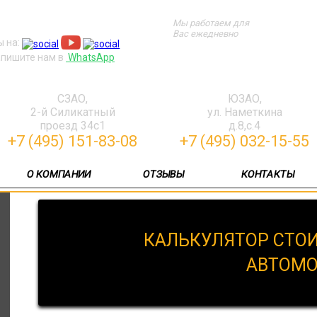
Мы работаем для
Вас ежедневно
 на:
пишите нам в
WhatsApp
СЗАО,
ЮЗАО,
2-й Силикатный
ул. Наметкина
проезд 34с1
д.8,с.4
+7 (495) 151-83-08
+7 (495) 032-15-55
О КОМПАНИИ
ОТЗЫВЫ
КОНТАКТЫ
КАЛЬКУЛЯТОР СТО
АВТОМ