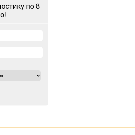
остику по 8
о!