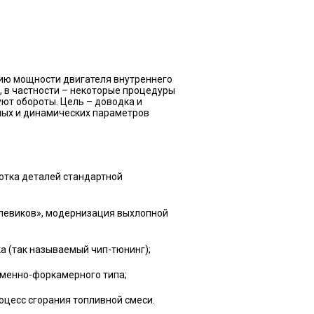
нию мощности двигателя внутреннего
, в частности – некоторые процедуры
ют обороты. Цель – доводка и
ных и динамических параметров
отка деталей стандартной
улевиков», модернизация выхлопной
 (так называемый чип-тюнинг);
зменно-форкамерного типа;
цесс сгорания топливной смеси.