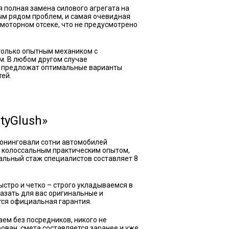
 полная замена силового агрегата на
ым рядом проблем, и самая очевидная
 моторном отсеке, что не предусмотрено
только опытным механиком с
. В любом другом случае
ам предложат оптимальные варианты
тей.
tyGlush»
тюнинговали сотни автомобилей
т колоссальным практическим опытом,
альный стаж специалистов составляет 8
стро и четко – строго укладываемся в
азать для вас оригинальные и
тся официальная гарантия.
ем без посредников, никого не
ован, смета составляется заранее и уже