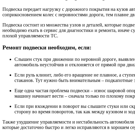
Подвеска передает нагрузку с дорожного покрытия на кузов а
соприкосновением колес с неровностями дороги, тем плавне дв
Подвеска состоит из множества узлов и деталей, которые подв
необходимо ехать в сервис для диагностики и ремонта, иначе 
плохой управляемости ТС.
Ремонт подвески необходим, если:
Слышен стук при движении по неровной дороге, выявлен
автомобиль неустойчив и отклоняется от прямой при дви
Если руль клинит, либо его вращение не плавное, а сту
стаканов. Тут нужно быть внимательным – подкапотные з
Еще одна частая проблема подвески – износ шаровой оп
машину начинает вести – сначала только по плохому пок
Если при вхождении в поворот вы слышите стуки или скр
сторону во время поворотов, так как между кузовом и хо
Также ухудшение управляемости и нестабильность автомобиля н
которые достаточно быстро и легко исправляются в хорошем се