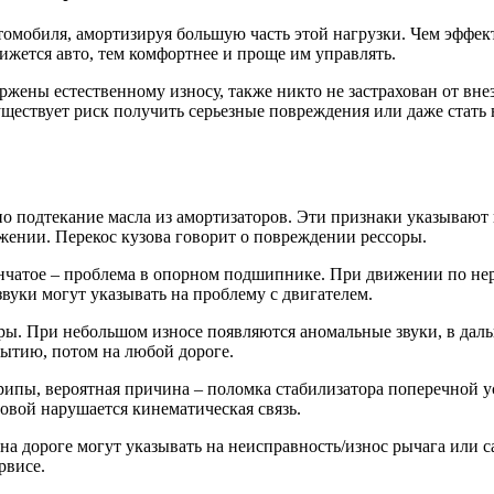
втомобиля, амортизируя большую часть этой нагрузки. Чем эффе
ижется авто, тем комфортнее и проще им управлять.
ержены естественному износу, также никто не застрахован от в
существует риск получить серьезные повреждения или даже стат
о подтекание масла из амортизаторов. Эти признаки указывают 
жении. Перекос кузова говорит о повреждении рессоры.
пенчатое – проблема в опорном подшипнике. При движении по не
вуки могут указывать на проблему с двигателем.
оры. При небольшом износе появляются аномальные звуки, в дал
рытию, потом на любой дороге.
ипы, вероятная причина – поломка стабилизатора поперечной ус
довой нарушается кинематическая связь.
а дороге могут указывать на неисправность/износ рычага или с
рвисе.