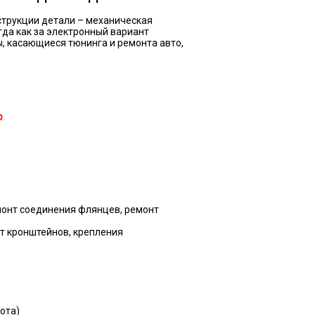
струкции детали – механическая
гда как за электронный вариант
ы, касающиеся тюнинга и ремонта авто,
о
.
емонт соединения флянцев, ремонт
нт кронштейнов, крепления
ота)