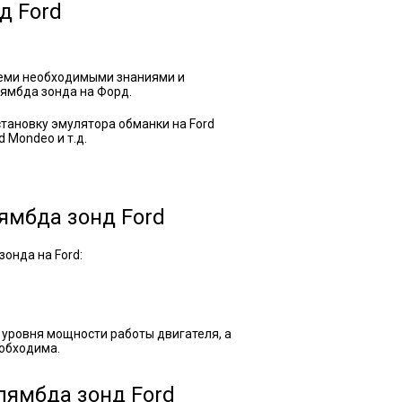
д Ford
семи необходимыми знаниями и
лямбда зонда на Форд.
тановку эмулятора обманки на Ford
d Mondeo и т.д.
ямбда зонд Ford
зонда на Ford:
 уровня мощности работы двигателя, а
еобходима.
лямбда зонд Ford