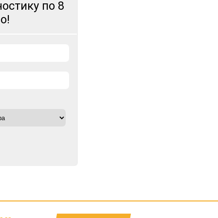
остику по 8
о!