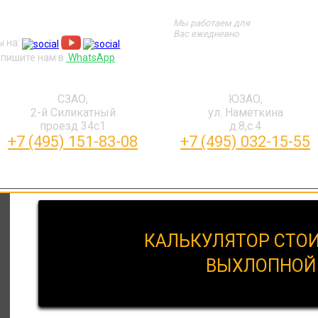
Мы работаем для
Вас ежедневно
 на:
пишите нам в
WhatsApp
СЗАО,
ЮЗАО,
2-й Силикатный
ул. Наметкина
проезд 34с1
д.8,с.4
+7 (495) 151-83-08
+7 (495) 032-15-55
О КОМПАНИИ
ОТЗЫВЫ
КОНТАКТЫ
КАЛЬКУЛЯТОР СТО
ВЫХЛОПНОЙ