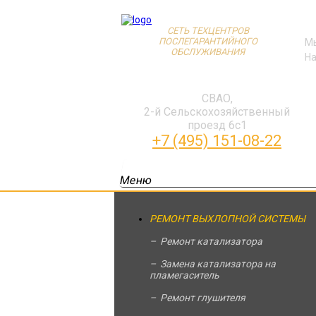
СЕТЬ ТЕХЦЕНТРОВ
ПОСЛЕГАРАНТИЙНОГО
Мы
ОБСЛУЖИВАНИЯ
На
СВАО,
2-й Сельскохозяйственный
проезд 6с1
+7 (495) 151-08-22
Меню
ГЛАВНАЯ
АКЦИИ
РЕМОНТ ВЫХЛОПНОЙ СИСТЕМЫ
Ремонт катализатора
Замена катализатора на
пламегаситель
Ремонт глушителя