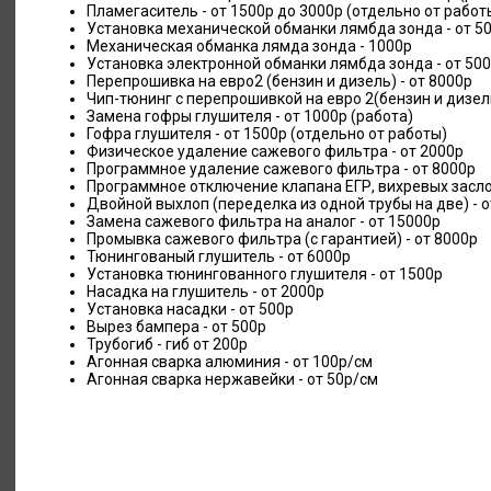
Пламегаситель - от 1500р до 3000р (отдельно от работ
Установка механической обманки лямбда зонда - от 5
Механическая обманка лямда зонда - 1000р
Установка электронной обманки лямбда зонда - от 500
Перепрошивка на евро2 (бензин и дизель) - от 8000р
Чип-тюнинг с перепрошивкой на евро 2(бензин и дизель
Замена гофры глушителя - от 1000р (работа)
Гофра глушителя - от 1500р (отдельно от работы)
Физическое удаление сажевого фильтра - от 2000р
Программное удаление сажевого фильтра - от 8000р
Программное отключение клапана ЕГР, вихревых заслон
Двойной выхлоп (переделка из одной трубы на две) - о
Замена сажевого фильтра на аналог - от 15000р
Промывка сажевого фильтра (с гарантией) - от 8000р
Тюнингованый глушитель - от 6000р
Установка тюнингованного глушителя - от 1500р
Насадка на глушитель - от 2000р
Установка насадки - от 500р
Вырез бампера - от 500р
Трубогиб - гиб от 200р
Агонная сварка алюминия - от 100р/см
Агонная сварка нержавейки - от 50р/см