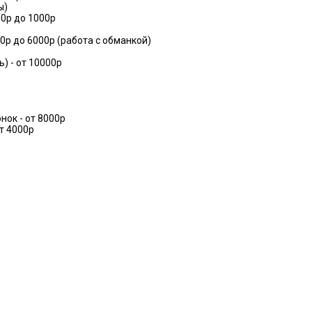
ы)
00р до 1000р
0р до 6000р (работа с обманкой)
) - от 10000р
ок - от 8000р
т 4000р