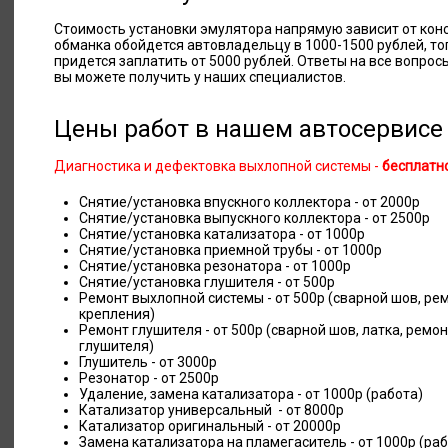
Стоимость установки эмулятора напрямую зависит от кон
обманка обойдется автовладельцу в 1000-1500 рублей, то
придется заплатить от 5000 рублей. Ответы на все вопрос
вы можете получить у наших специалистов.
Цены работ в нашем автосервисе
Диагностика и дефектовка выхлопной системы -
бесплатн
Снятие/установка впускного коллектора - от 2000р
Снятие/установка выпускного коллектора - от 2500р
Снятие/установка катализатора - от 1000р
Снятие/установка приемной трубы - от 1000р
Снятие/установка резонатора - от 1000р
Снятие/установка глушителя - от 500р
Ремонт выхлопной системы - от 500р (сварной шов, р
крепления)
Ремонт глушителя - от 500р (сварной шов, латка, ремо
глушителя)
Глушитель - от 3000р
Резонатор - от 2500р
Удаление, замена катализатора - от 1000р (работа)
Катализатор универсальный - от 8000р
Катализатор оригинальный - от 20000р
Замена катализатора на пламегаситель - от 1000р (раб