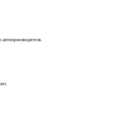
о автопроизводителя.
онт.