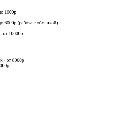
до 1000р
о 6000р (работа с обманкой)
- от 10000р
 - от 8000р
4000р