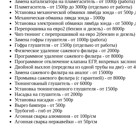
Замена катализатора на пламегаситель - от 1000р (работа)
Пламегаситель - от 1500р до 3000р (отдельно от работы)
Установка механической обманки лямбда зонда - от 500р 
Механическая обманка лямда зонда - 1000р
Установка электронной обманки лямбда зонда - от 5000р д
Перепрошивка на евро2 (бензин и дизель) - от 8000р
Чип-тюнинг с перепрошивкой на евро 2(бензин и дизель) 
Замена гофры глушителя - от 1000р (работа)
Гофра глушителя - от 1500р (отдельно от работы)
Физическое удаление сажевого фильтра - от 2000р
Программное удаление сажевого фильтра - от 8000р
Программное отключение клапана ЕГР, вихревых заслонок
Двойной выхлоп (переделка из одной трубы на две) - от 
Замена сажевого фильтра на аналог - от 15000р
Промывка сажевого фильтра (с гарантией) - от 8000р
Тюнингованый глушитель - от 6000р
Установка тюнингованного глушителя - от 1500р
Насадка на глушитель - от 2000р
Установка насадки - от 500р
Вырез бампера - от 500р
Трубогиб - гиб от 200р
Агонная сварка алюминия - от 100р/см
Агонная сварка нержавейки - от 50р/см